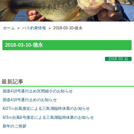
ホーム
»
バス釣果情報
»
2018-03-10-徳永
2018-03-10-徳永
2018.03.11
最新記事
国道410号通行止め区間縮小のお知らせ
国道410号通行止めのお知らせ
6/27㈯台風接近による三島湖臨時休業のお知らせ
6/3㈬台風6号接近による三島湖臨時休業のお知らせ
新年のご挨拶