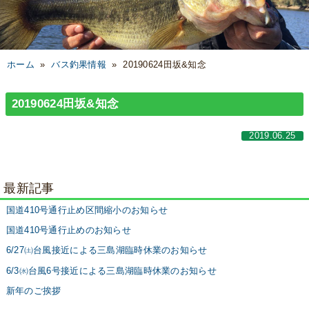
ホーム
»
バス釣果情報
»
20190624田坂&知念
20190624田坂&知念
2019.06.25
最新記事
国道410号通行止め区間縮小のお知らせ
国道410号通行止めのお知らせ
6/27㈯台風接近による三島湖臨時休業のお知らせ
6/3㈬台風6号接近による三島湖臨時休業のお知らせ
新年のご挨拶