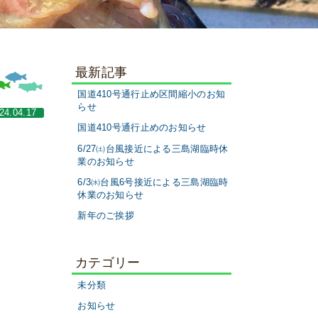
最新記事
国道410号通行止め区間縮小のお知
らせ
24.04.17
国道410号通行止めのお知らせ
6/27㈯台風接近による三島湖臨時休
業のお知らせ
6/3㈬台風6号接近による三島湖臨時
休業のお知らせ
新年のご挨拶
カテゴリー
未分類
お知らせ