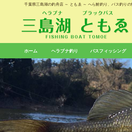
千葉県三島湖の釣舟店 ～ ともゑ ～ へら鮒釣り、バス釣り
ホーム
ヘラブナ釣り
バスフィッシング