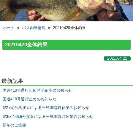
ホーム
»
バス釣果情報
»
20210420全体釣果
20210420全体釣果
2021.04.21
最新記事
国道410号通行止め区間縮小のお知らせ
国道410号通行止めのお知らせ
6/27㈯台風接近による三島湖臨時休業のお知らせ
6/3㈬台風6号接近による三島湖臨時休業のお知らせ
新年のご挨拶