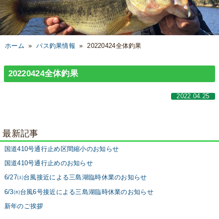
ホーム
»
バス釣果情報
»
20220424全体釣果
20220424全体釣果
2022.04.25
最新記事
国道410号通行止め区間縮小のお知らせ
国道410号通行止めのお知らせ
6/27㈯台風接近による三島湖臨時休業のお知らせ
6/3㈬台風6号接近による三島湖臨時休業のお知らせ
新年のご挨拶