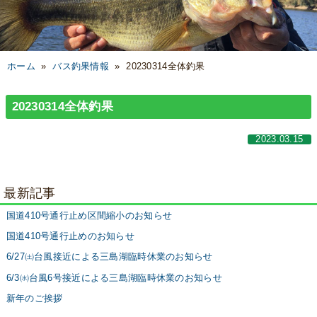
ホーム
»
バス釣果情報
»
20230314全体釣果
20230314全体釣果
2023.03.15
最新記事
国道410号通行止め区間縮小のお知らせ
国道410号通行止めのお知らせ
6/27㈯台風接近による三島湖臨時休業のお知らせ
6/3㈬台風6号接近による三島湖臨時休業のお知らせ
新年のご挨拶