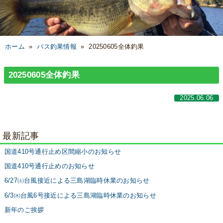
ホーム
»
バス釣果情報
»
20250605全体釣果
20250605全体釣果
2025.06.06
最新記事
国道410号通行止め区間縮小のお知らせ
国道410号通行止めのお知らせ
6/27㈯台風接近による三島湖臨時休業のお知らせ
6/3㈬台風6号接近による三島湖臨時休業のお知らせ
新年のご挨拶