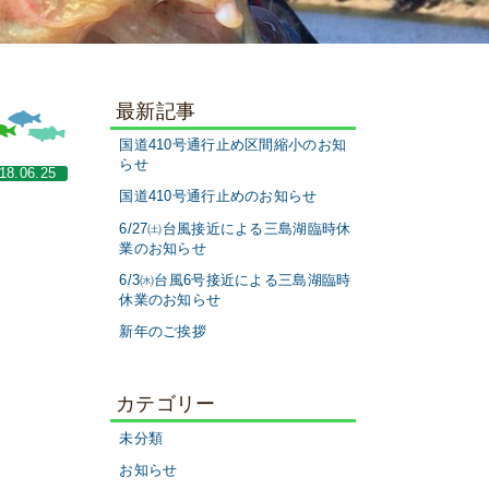
最新記事
国道410号通行止め区間縮小のお知
らせ
18.06.25
国道410号通行止めのお知らせ
6/27㈯台風接近による三島湖臨時休
業のお知らせ
6/3㈬台風6号接近による三島湖臨時
休業のお知らせ
新年のご挨拶
カテゴリー
未分類
お知らせ