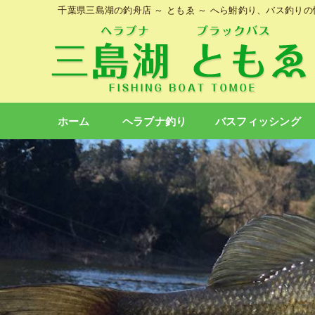
千葉県三島湖の釣舟店 ～ ともゑ ～ へら鮒釣り、バス釣り
ホーム
ヘラブナ釣り
バスフィッシング