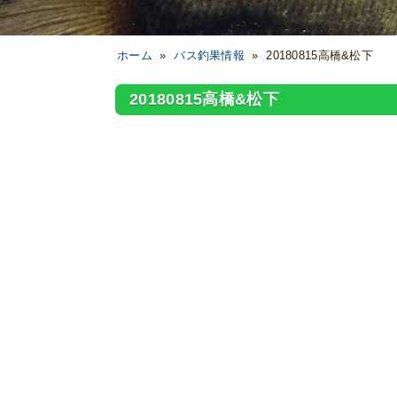
ホーム
»
バス釣果情報
»
20180815高橋&松下
20180815高橋&松下