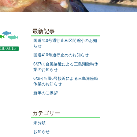
最新記事
国道410号通行止め区間縮小のお知
らせ
18.08.15
国道410号通行止めのお知らせ
6/27㈯台風接近による三島湖臨時休
業のお知らせ
6/3㈬台風6号接近による三島湖臨時
休業のお知らせ
新年のご挨拶
カテゴリー
未分類
お知らせ