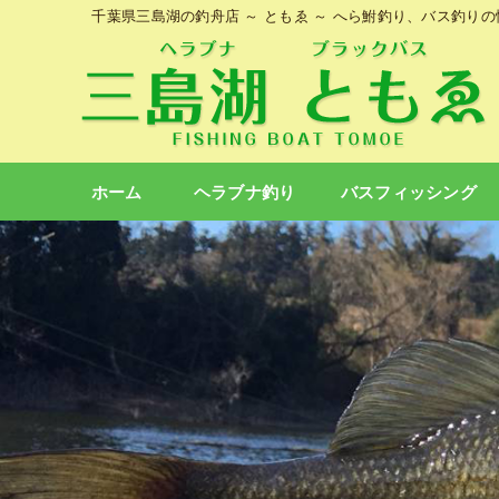
千葉県三島湖の釣舟店 ～ ともゑ ～ へら鮒釣り、バス釣り
ホーム
ヘラブナ釣り
バスフィッシング