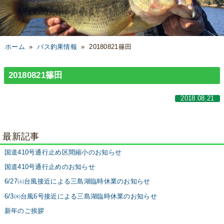
ホーム
»
バス釣果情報
»
20180821篠田
20180821篠田
2018.08.21
最新記事
国道410号通行止め区間縮小のお知らせ
国道410号通行止めのお知らせ
6/27㈯台風接近による三島湖臨時休業のお知らせ
6/3㈬台風6号接近による三島湖臨時休業のお知らせ
新年のご挨拶