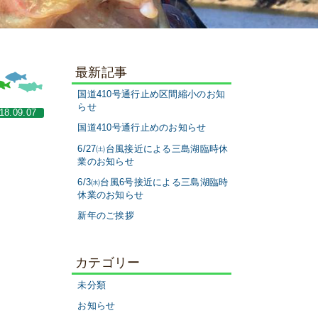
最新記事
国道410号通行止め区間縮小のお知
らせ
18.09.07
国道410号通行止めのお知らせ
6/27㈯台風接近による三島湖臨時休
業のお知らせ
6/3㈬台風6号接近による三島湖臨時
休業のお知らせ
新年のご挨拶
カテゴリー
未分類
お知らせ