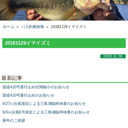
ホーム
»
バス釣果情報
»
20181129イマイズミ
20181129イマイズミ
2018.11.30
最新記事
国道410号通行止め区間縮小のお知らせ
国道410号通行止めのお知らせ
6/27㈯台風接近による三島湖臨時休業のお知らせ
6/3㈬台風6号接近による三島湖臨時休業のお知らせ
新年のご挨拶