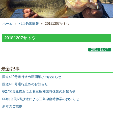
ホーム
»
バス釣果情報
»
20181207サトウ
20181207サトウ
2018.12.07
最新記事
国道410号通行止め区間縮小のお知らせ
国道410号通行止めのお知らせ
6/27㈯台風接近による三島湖臨時休業のお知らせ
6/3㈬台風6号接近による三島湖臨時休業のお知らせ
新年のご挨拶