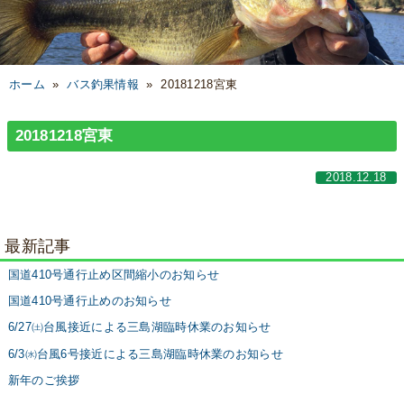
ホーム
»
バス釣果情報
»
20181218宮東
20181218宮東
2018.12.18
最新記事
国道410号通行止め区間縮小のお知らせ
国道410号通行止めのお知らせ
6/27㈯台風接近による三島湖臨時休業のお知らせ
6/3㈬台風6号接近による三島湖臨時休業のお知らせ
新年のご挨拶