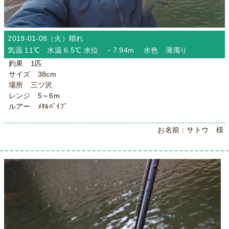
2019-01-08（火）
晴れ
気温 11℃ 水温 6.5℃ 水位 －7.94m 水色 薄濁り
釣果 1匹
サイズ 38cm
場所 三ツ沢
レンジ 5～6m
ルアー ﾒﾀﾙﾊﾞｲﾌﾞ
お名前：サトウ 様