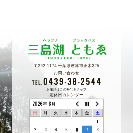
〒292-1174 千葉県君津市正木325
お問い合わせ
お電話はこの番号をタップ
定休日カレンダー
2026年 8月
日
月
火
水
木
金
土
1
2
3
4
5
6
7
8