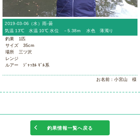
2019-03-06（水）
雨-曇
気温 13℃ 水温 10℃ 水位 －5.38m 水色 薄濁り
釣果 1匹
サイズ 35cm
場所 三ツ沢
レンジ
ルアー ｼﾞｬｯｶﾙ ｷﾞﾙ系
お名前：小宮山 様
釣果情報一覧へ戻る