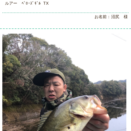
ルアー ﾍﾞﾛｰｽﾞｷﾞﾙ TX
お名前：沼尻 様