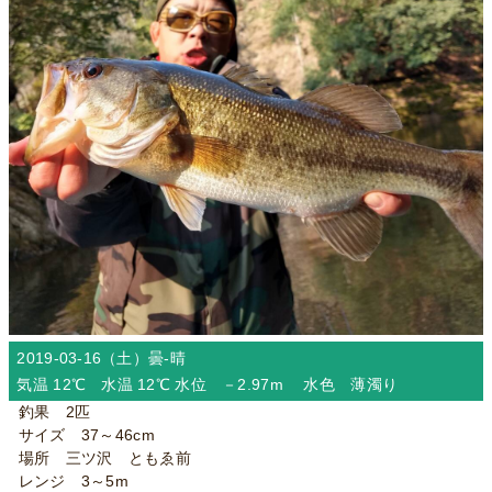
2019-03-16（土）
曇-晴
気温 12℃ 水温 12℃ 水位 －2.97m 水色 薄濁り
釣果 2匹
サイズ 37～46cm
場所 三ツ沢 ともゑ前
レンジ 3～5m