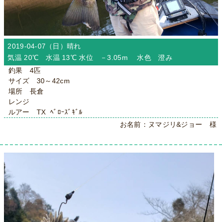
2019-04-07（日）
晴れ
気温 20℃ 水温 13℃ 水位 －3.05m 水色 澄み
釣果 4匹
サイズ 30～42cm
場所 長倉
レンジ
ルアー TX ﾍﾞﾛｰｽﾞｷﾞﾙ
お名前：ヌマジリ&ジョー 様