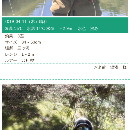
2019-04-11（木）
晴れ
気温 15℃ 水温 14℃ 水位 －2.9m 水色 澄み
釣果 3匹
サイズ 34～50cm
場所 三ツ沢
レンジ 1～2m
ルアー ﾜｯｷｰﾘｸﾞ
お名前：湯浅 様