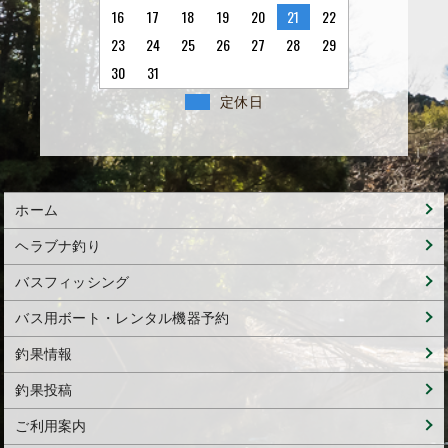
16
17
18
19
20
21
22
23
24
25
26
27
28
29
30
31
定休日
ホーム
ヘラブナ釣り
バスフィッシング
バス用ボート・レンタル機器予約
釣果情報
釣果投稿
ご利用案内