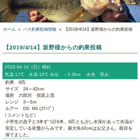
ホーム
»
バス釣果投稿情報
»
【2019/4/14】坂野様からの釣果投稿
【2019/4/14】坂野様からの釣果投稿
2019-04-14（日）
晴れ
気温 17℃ 水温 13℃ 水位 －3.26m 水色 澄み
釣果 6匹
サイズ 24～42cm
場所 六郎沢 宿原上流
レンジ 3～5m
ルアー DS NS (ｽﾜﾝﾌﾟ)
（コメントなど）
小学生の息子と3本ずつ計6本。6匹とも少し水深があって水温が
安定している岩盤がらみです。最大魚42cmはお父さん。面目を
保てました。