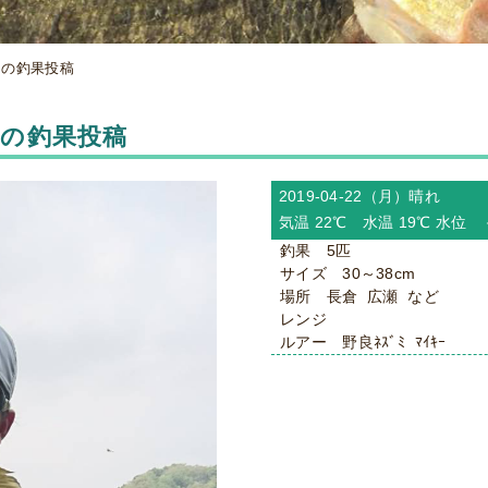
からの釣果投稿
からの釣果投稿
2019-04-22（月）
晴れ
気温 22℃ 水温 19℃ 水位
釣果 5匹
サイズ 30～38cm
場所 長倉 広瀬 など
レンジ
ルアー 野良ﾈｽﾞﾐ ﾏｲｷｰ