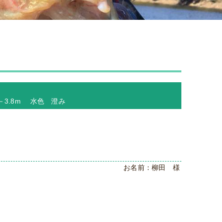
 －3.8m 水色 澄み
お名前：柳田 様