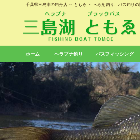
千葉県三島湖の釣舟店 ～ ともゑ ～ へら鮒釣り、バス釣り
ホーム
ヘラブナ釣り
バスフィッシング