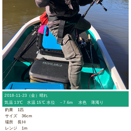
2018-11-23（金）
晴れ
気温 13℃ 水温 15℃ 水位 －7.6m 水色 薄濁り
釣果 1匹
サイズ 36cm
場所 長ﾄﾛ
レンジ 1m