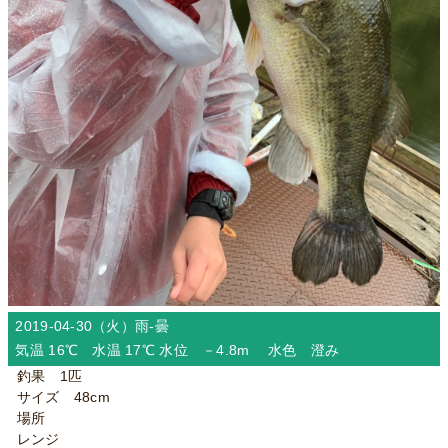
2019-04-30（火）
雨-曇
気温 16℃ 水温 17℃ 水位 －4.8m 水色 澄み
釣果 1匹
サイズ 48cm
場所
レンジ