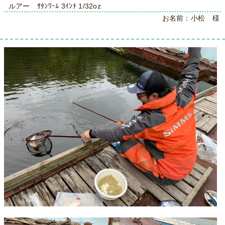
ルアー ｻﾀﾝﾜｰﾑ 3ｲﾝﾁ 1/32oz
お名前：小松 様