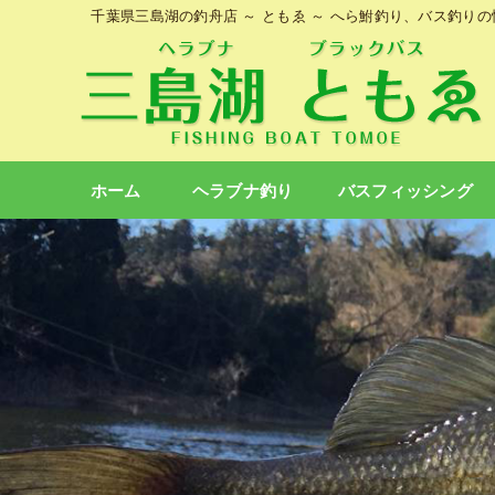
千葉県三島湖の釣舟店 ～ ともゑ ～ へら鮒釣り、バス釣り
ホーム
ヘラブナ釣り
バスフィッシング