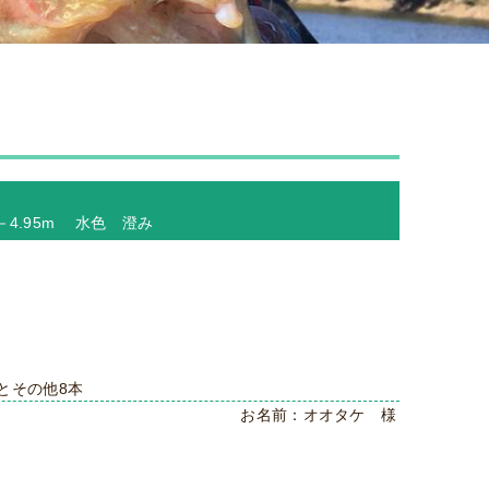
 －4.95m 水色 澄み
2本とその他8本
お名前：オオタケ 様