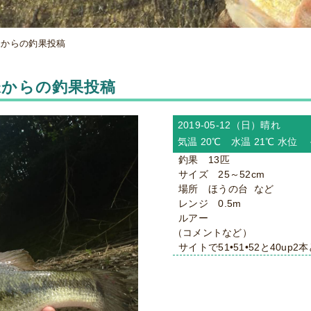
ケ様からの釣果投稿
ケ様からの釣果投稿
2019-05-12（日）
晴れ
気温 20℃ 水温 21℃ 水位
釣果 13匹
サイズ 25～52cm
場所 ほうの台 など
レンジ 0.5m
ルアー
（コメントなど）
サイトで51•51•52と40up