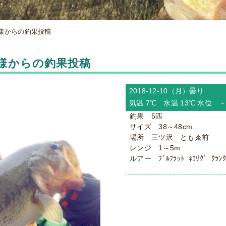
カワ様からの釣果投稿
カワ様からの釣果投稿
2018-12-10（月）
曇り
気温 7℃ 水温 13℃ 水位 
釣果 5匹
サイズ 38～48cm
場所 三ツ沢 ともゑ前
レンジ 1～5m
ルアー ﾌﾞﾙﾌﾗｯﾄ ﾈｺﾘｸﾞ ｸﾗﾝｸ