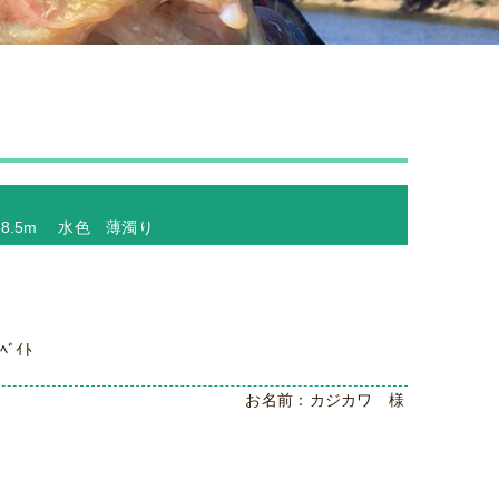
－8.5m 水色 薄濁り
ﾍﾞｲﾄ
お名前：カジカワ 様