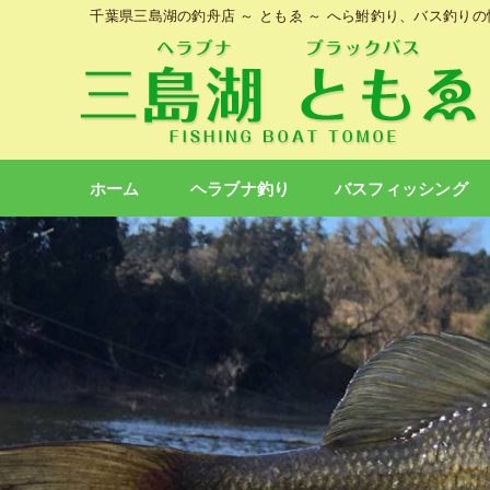
千葉県三島湖の釣舟店 ～ ともゑ ～ へら鮒釣り、バス釣り
ホーム
ヘラブナ釣り
バスフィッシング