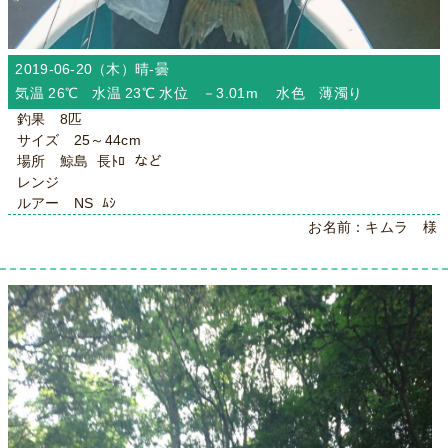
2019-06-20（木）
晴-曇
気温 26℃ 水温 23℃ 水位 －3.01m 水色 薄濁り
釣果 8匹
サイズ 25～44cm
場所 鯨島 長ﾄﾛ など
レンジ
ルアー NS ﾑｼ
お名前：キムラ 様