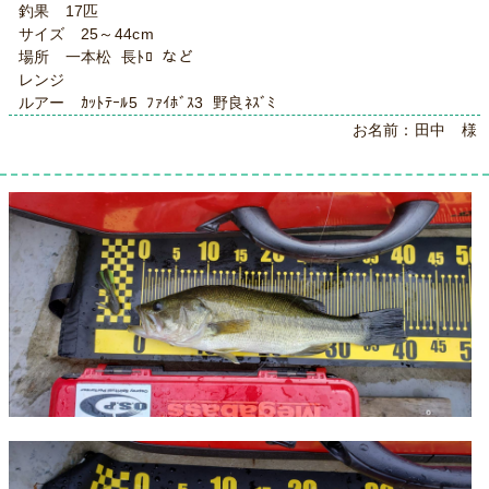
釣果 17匹
サイズ 25～44cm
場所 一本松 長ﾄﾛ など
レンジ
ルアー ｶｯﾄﾃｰﾙ5 ﾌｧｲﾎﾞｽ3 野良ﾈｽﾞﾐ
お名前：田中 様