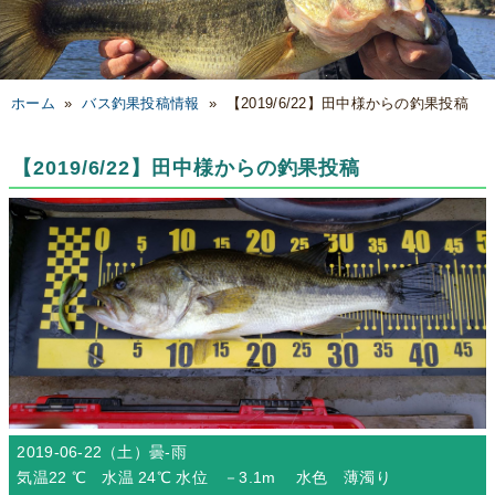
ホーム
»
バス釣果投稿情報
»
【2019/6/22】田中様からの釣果投稿
【2019/6/22】田中様からの釣果投稿
2019-06-22（土）
曇-雨
気温22 ℃ 水温 24℃ 水位 －3.1m 水色 薄濁り