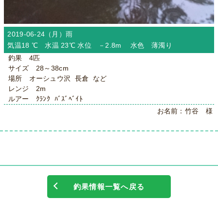
2019-06-24（月）
雨
気温18 ℃ 水温 23℃ 水位 －2.8m 水色 薄濁り
釣果 4匹
サイズ 28～38cm
場所 オーシュウ沢 長倉 など
レンジ 2m
ルアー ｸﾗﾝｸ ﾊﾞｽﾞﾍﾞｲﾄ
お名前：竹谷 様
釣果情報一覧へ戻る