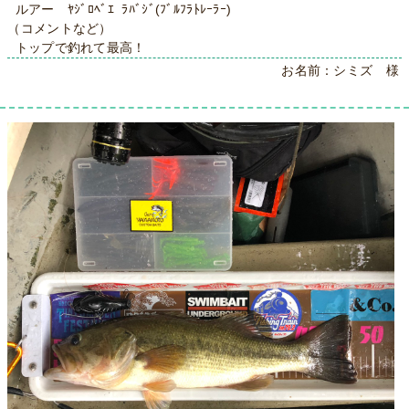
ルアー ﾔｼﾞﾛﾍﾞｴ ﾗﾊﾞｼﾞ(ﾌﾞﾙﾌﾗﾄﾚｰﾗｰ)
（コメントなど）
トップで釣れて最高！
お名前：シミズ 様