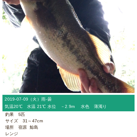
2019-07-09（火）
雨-曇
気温20℃ 水温 21℃ 水位 －2.9m 水色 薄濁り
釣果 5匹
サイズ 31～47cm
場所 宿原 鯨島
レンジ