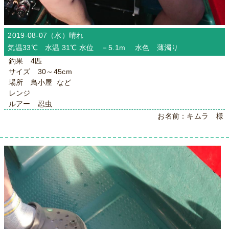
2019-08-07（水）
晴れ
気温33℃ 水温 31℃ 水位 －5.1m 水色 薄濁り
釣果 4匹
サイズ 30～45cm
場所 鳥小屋 など
レンジ
ルアー 忍虫
お名前：キムラ 様