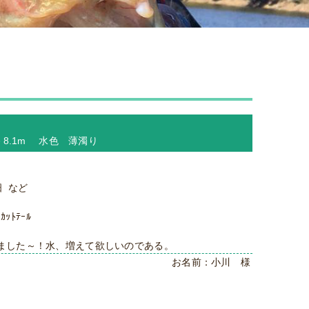
－8.1m 水色 薄濁り
 など
ｶｯﾄﾃｰﾙ
ました～！水、増えて欲しいのである。
お名前：小川 様