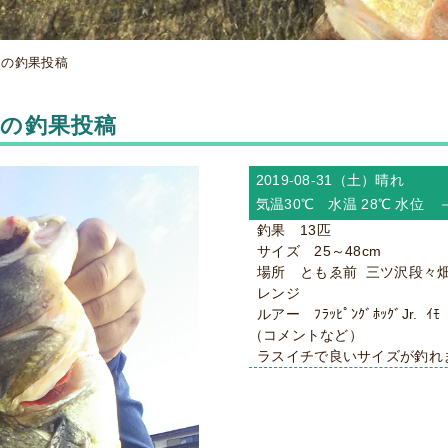
からの釣果投稿
からの釣果投稿
2019-08-31（土）
晴れ
気温30℃ 水温 28℃ 水位 
釣果 13匹
サイズ 25～48cm
場所 ともゑ前 三ツ沢段々畑
レンジ
ルアー ﾌﾗｯﾋﾟﾝｸﾞﾎｯｸﾞJr. ｲﾓ 
（コメントなど）
ラスイチで良いサイズが釣れ