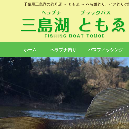
千葉県三島湖の釣舟店 ～ ともゑ ～ へら鮒釣り、バス釣り
ホーム
ヘラブナ釣り
バスフィッシング