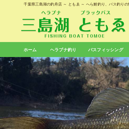
千葉県三島湖の釣舟店 ～ ともゑ ～ へら鮒釣り、バス釣り
ホーム
ヘラブナ釣り
バスフィッシング