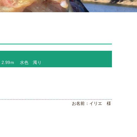
－2.99m 水色 濁り
お名前：イリエ 様