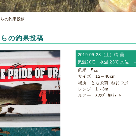
様からの釣果投稿
様からの釣果投稿
2019-09-28（土）
晴-曇
気温26℃ 水温 23℃ 水位 
釣果 5匹
サイズ 12～40cm
場所 ともゑ前 ねおつ沢
レンジ 1～3m
ルアー ｽﾜﾝﾌﾟ ｶｯﾄﾃｰﾙ