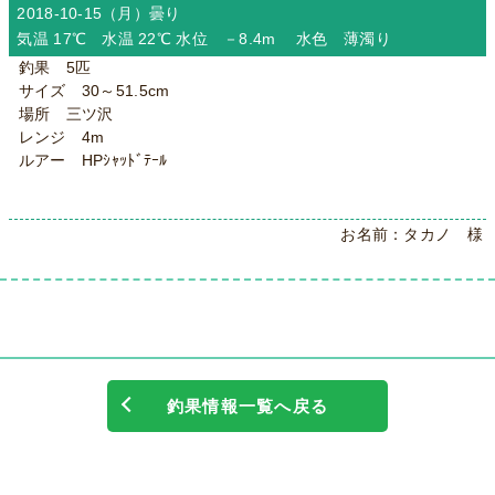
2018-10-15（月）
曇り
気温 17℃ 水温 22℃ 水位 －8.4m 水色 薄濁り
釣果 5匹
サイズ 30～51.5cm
場所 三ツ沢
レンジ 4m
ルアー HPｼｬｯﾄﾞﾃｰﾙ
お名前：タカノ 様
釣果情報一覧へ戻る