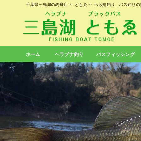
千葉県三島湖の釣舟店 ～ ともゑ ～ へら鮒釣り、バス釣り
ホーム
ヘラブナ釣り
バスフィッシング