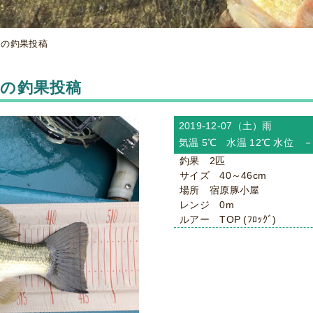
からの釣果投稿
からの釣果投稿
2019-12-07（土）
雨
気温 5℃ 水温 12℃ 水位 
釣果 2匹
サイズ 40～46cm
場所 宿原豚小屋
レンジ 0m
ルアー TOP (ﾌﾛｯｸﾞ)