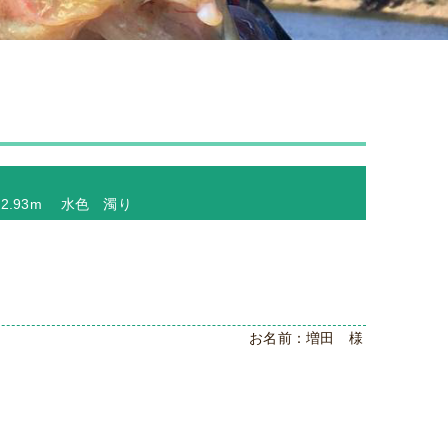
－2.93m 水色 濁り
お名前：増田 様