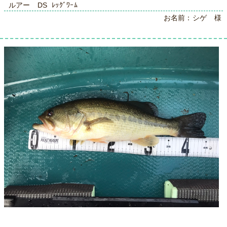
ルアー DS ﾚｯｸﾞﾜｰﾑ
お名前：シゲ 様