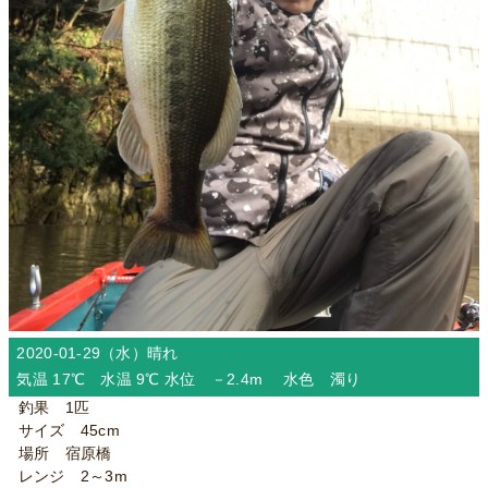
2020-01-29（水）
晴れ
気温 17℃ 水温 9℃ 水位 －2.4m 水色 濁り
釣果 1匹
サイズ 45cm
場所 宿原橋
レンジ 2～3m