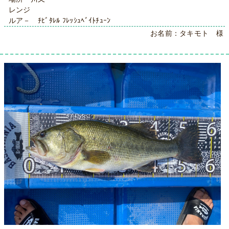
レンジ
ルア－ ﾁﾋﾞﾀﾚﾙ ﾌﾚｯｼｭﾍﾞｲﾄﾁｭｰﾝ
お名前：タキモト 様