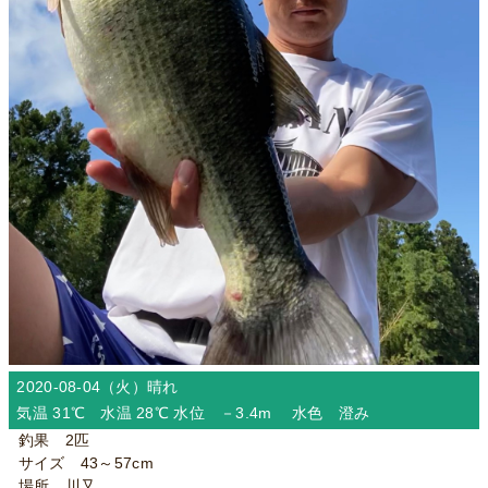
2020-08-04（火）
晴れ
気温 31℃ 水温 28℃ 水位 －3.4m 水色 澄み
釣果 2匹
サイズ 43～57cm
場所 川又