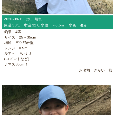
2020-08-19（水）
晴れ
気温 33℃ 水温 32℃ 水位 －6.5m 水色 澄み
釣果 4匹
サイズ 25～35cm
場所 三ツ沢岩盤
レンジ 0.5m
ルア－ ｷﾗｰﾋﾞﾙ
（コメントなど）
ナマズ58cm！！
お名前：さかい 様