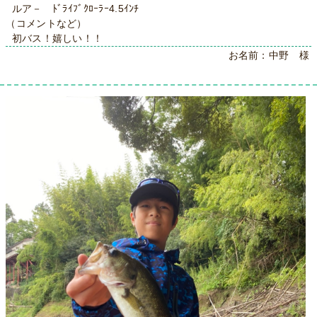
ルア－ ﾄﾞﾗｲﾌﾞｸﾛｰﾗｰ4.5ｲﾝﾁ
（コメントなど）
初バス！嬉しい！！
お名前：中野 様