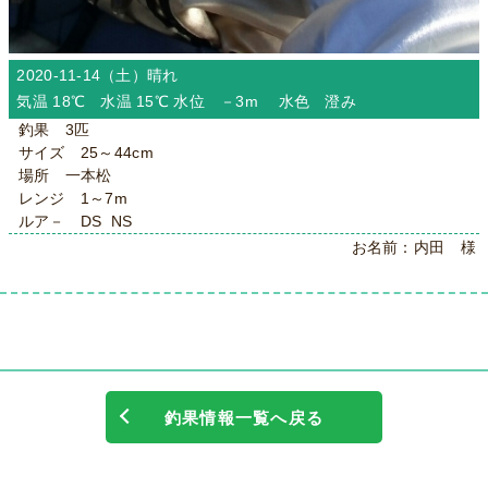
2020-11-14（土）
晴れ
気温 18℃ 水温 15℃ 水位 －3m 水色 澄み
釣果 3匹
サイズ 25～44cm
場所 一本松
レンジ 1～7m
ルア－ DS NS
お名前：内田 様
釣果情報一覧へ戻る