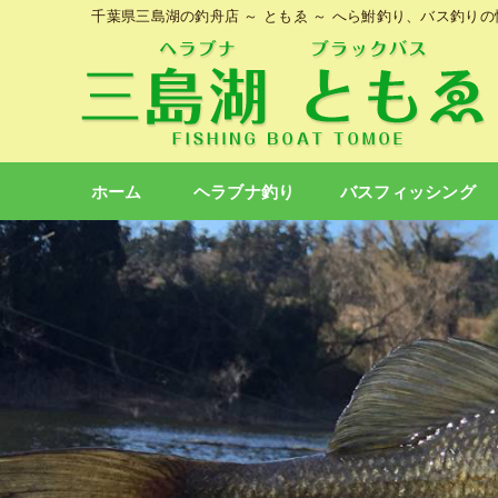
千葉県三島湖の釣舟店 ～ ともゑ ～ へら鮒釣り、バス釣り
ホーム
ヘラブナ釣り
バスフィッシング