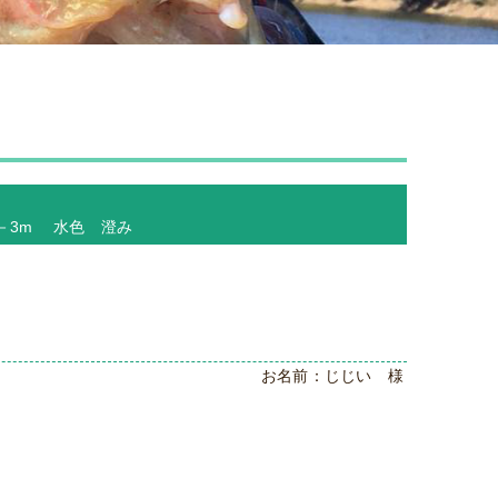
 －3m 水色 澄み
お名前：じじい 様