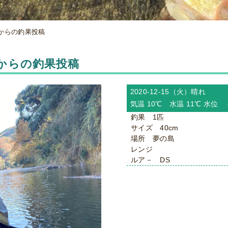
い様からの釣果投稿
い様からの釣果投稿
2020-12-15（火）
晴れ
気温 10℃ 水温 11℃ 水位
釣果 1匹
サイズ 40cm
場所 夢の島
レンジ
ルア－ DS