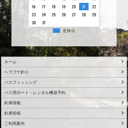
16
17
18
19
20
21
22
23
24
25
26
27
28
29
30
31
定休日
ホーム
ヘラブナ釣り
バスフィッシング
バス用ボート・レンタル機器予約
釣果情報
釣果投稿
ご利用案内