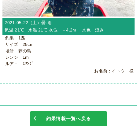
2021-05-22（土）
曇-雨
気温 21℃ 水温 21℃ 水位 －4.2m 水色 澄み
釣果 1匹
サイズ 25cm
場所 夢の島
レンジ 1m
ルア－ ｽﾜﾝﾌﾟ
お名前：イトウ 様
釣果情報一覧へ戻る