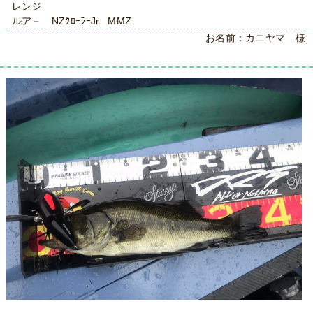
レンジ
ルア－ NZｸﾛｰﾗｰJr. MMZ
お名前：カニヤマ 様