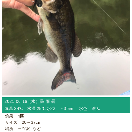
2021-06-16（水）
曇-雨-曇
気温 24℃ 水温 25℃ 水位 －3.5m 水色 澄み
釣果 4匹
サイズ 20～37cm
場所 三ツ沢 など