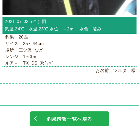
2021-07-02（金）
雨
気温 24℃ 水温 23℃ 水位 －2m 水色 澄み
釣果 20匹
サイズ 25～44cm
場所 三ツ沢 など
レンジ 1～3m
ルア－ TX DS ｽﾋﾟﾅﾍﾞ
お名前：ツルタ 様
釣果情報一覧へ戻る