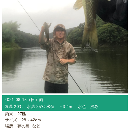
2021-08-15（日）
雨
気温 20℃ 水温 25℃ 水位 －3.4m 水色 澄み
釣果 27匹
サイズ 28～42cm
場所 夢の島 など