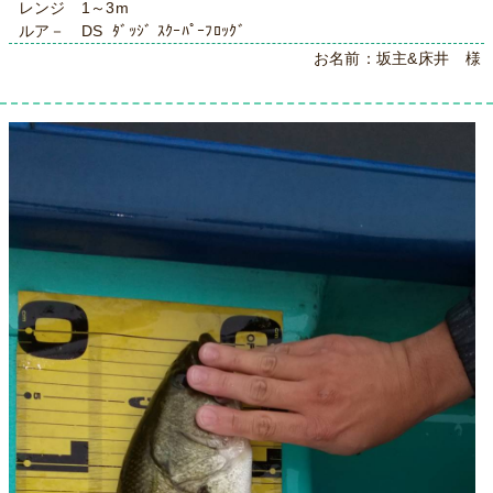
レンジ 1～3m
ルア－ DS ﾀﾞｯｼﾞ ｽｸｰﾊﾟｰﾌﾛｯｸﾞ
お名前：坂主&床井 様