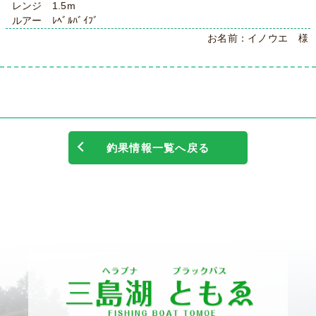
レンジ 1.5m
ルアー ﾚﾍﾞﾙﾊﾞｲﾌﾞ
お名前：イノウエ 様
釣果情報一覧へ戻る