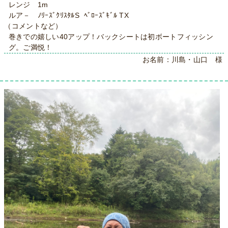
レンジ 1m
ルア－ ﾉﾘｰｽﾞｸﾘｽﾀﾙS ﾍﾞﾛｰｽﾞｷﾞﾙ TX
（コメントなど）
巻きでの嬉しい40アップ！バックシートは初ボートフィッシン
グ。ご満悦！
お名前：川島・山口 様