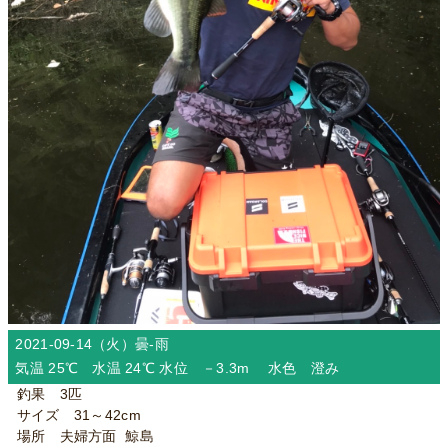
2021-09-14（火）
曇-雨
気温 25℃ 水温 24℃ 水位 －3.3m 水色 澄み
釣果 3匹
サイズ 31～42cm
場所 夫婦方面 鯨島