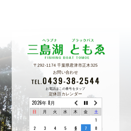
〒292-1174 千葉県君津市正木325
お問い合わせ
お電話はこの番号をタップ
定休日カレンダー
2026年 8月
日
月
火
水
木
金
土
1
2
3
4
5
6
7
8