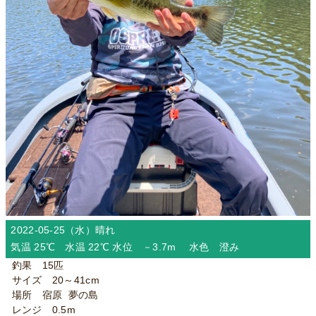
2022-05-25（水）
晴れ
気温 25℃ 水温 22℃ 水位 －3.7m 水色 澄み
釣果 15匹
サイズ 20～41cm
場所 宿原 夢の島
レンジ 0.5m