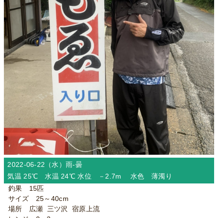
2022-06-22（水）
雨-曇
気温 25℃ 水温 24℃ 水位 －2.7m 水色 薄濁り
釣果 15匹
サイズ 25～40cm
場所 広瀬 三ツ沢 宿原上流