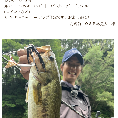
レンジ 0～3m
ルアー 3Dﾜｯｷｰ 02ﾋﾞｰﾄ ﾊｲﾋﾟｯﾁｬｰ ﾀｲﾆｰﾌﾞﾘｯﾂDR
（コメントなど）
Ｏ.Ｓ.Ｐ－YouTube アップ予定です。お楽しみに！
お名前：O.S.P 林晃大 様