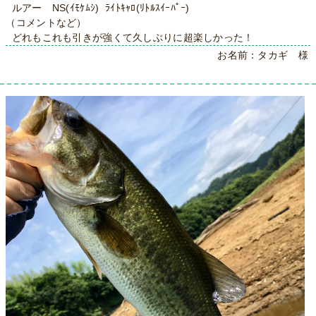
ルアー NS(ｲﾓｹﾑｼ) ﾗｲﾄｷｬﾛ(ﾘﾄﾙｽｲｰﾊﾟｰ)
（コメントなど）
どれもこれも引きが強くて久しぶりに超楽しかった！
お名前：タカギ 様