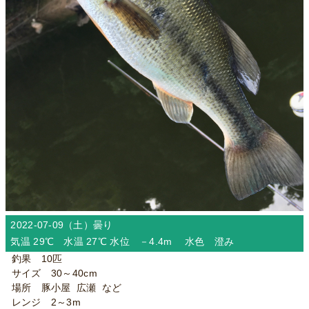
2022-07-09（土）
曇り
気温 29℃ 水温 27℃ 水位 －4.4m 水色 澄み
釣果 10匹
サイズ 30～40cm
場所 豚小屋 広瀬 など
レンジ 2～3m