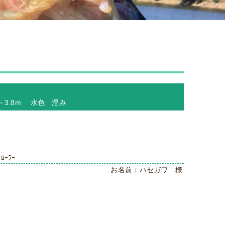
 －3.8m 水色 澄み
ﾛｰﾗｰ
お名前：ハセガワ 様