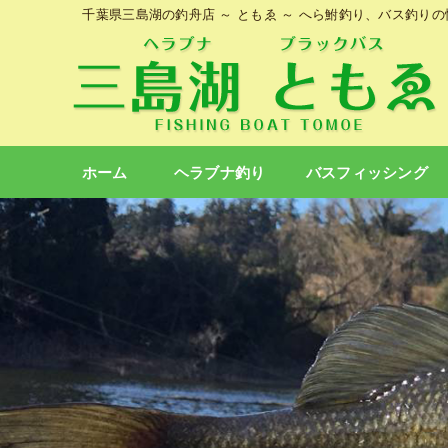
千葉県三島湖の釣舟店 ～ ともゑ ～ へら鮒釣り、バス釣り
ホーム
ヘラブナ釣り
バスフィッシング