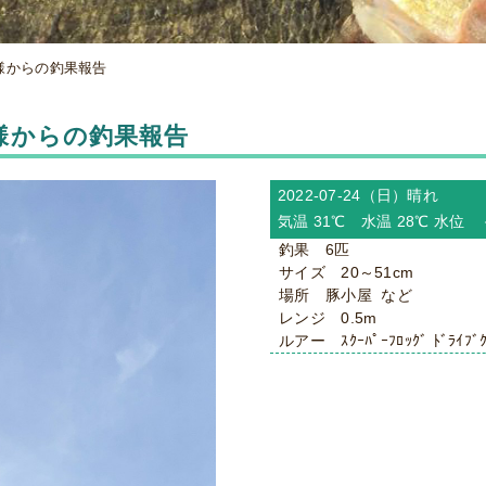
ワ 様からの釣果報告
ワ 様からの釣果報告
2022-07-24（日）
晴れ
気温 31℃ 水温 28℃ 水位
釣果 6匹
サイズ 20～51cm
場所 豚小屋 など
レンジ 0.5m
ルアー ｽｸｰﾊﾟｰﾌﾛｯｸﾞ ﾄﾞﾗｲﾌﾞｸ